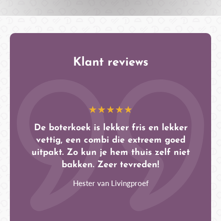
Klant reviews
De 
★★★★★
balan
, maar
De boterkoek is lekker fris en lekker
jar
 gaan
vettig, een combi die extreem goed
kn
n! Mijn
uitpakt. Zo kun je hem thuis zelf niet
omhul
kerste
bakken. Zeer tevreden!
het f
truf
Hester van Livingproef
Nieuw