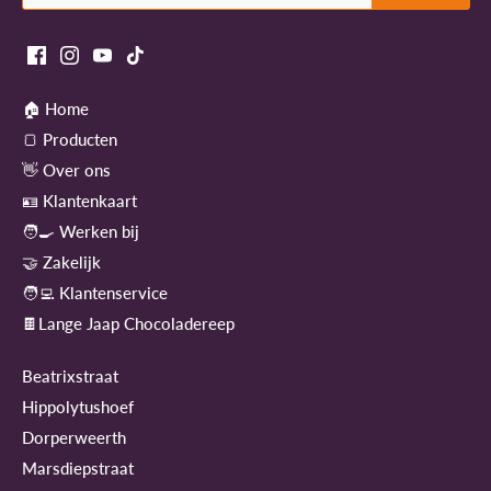
🏠 Home
🍞 Producten
👋 Over ons
🪪 Klantenkaart
🧑‍🍳 Werken bij
🤝 Zakelijk
🧑‍💻 Klantenservice
🍫Lange Jaap Chocoladereep
Beatrixstraat
Hippolytushoef
Dorperweerth
Marsdiepstraat