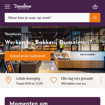
Meteen
naar
de
content
Vacatures
Werken bij Bakkerij Dunselman?
Kneed jouw toekomst!
Lokale bezorging
Elke dag vers gemaakt
Tussen 8:00 en 11:00
Wij bakken voor jou
Momenten om