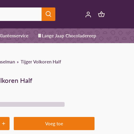
 Klantenservice
🍫Lange Jaap Chocoladereep
nselman
Tijger Volkoren Half
olkoren Half
Voeg toe