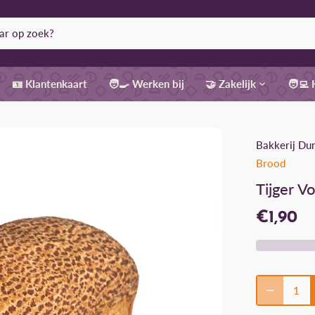
🪪 Klantenkaart
🧑‍🍳 Werken bij
🤝 Zakelijk
🧑‍💻
Bakkerij Du
Brood
Tijger V
€1,90