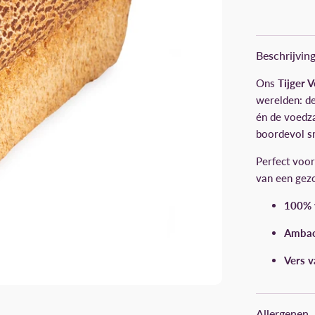
Beschrijvin
Ons
Tijger V
werelden: de
én de voedz
boordevol sm
Perfect voor
van een gezo
100% 
Ambac
Vers v
Allergenen