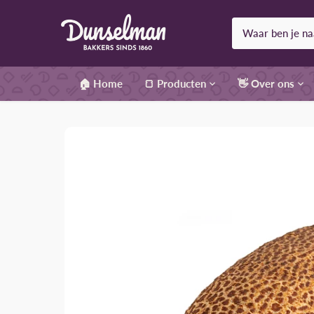
Meteen
naar
de
content
🏠 Home
🍞 Producten
👋 Over ons