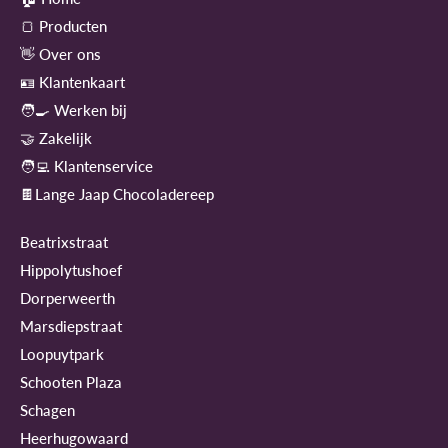
🍞 Producten
👋 Over ons
🪪 Klantenkaart
🧑‍🍳 Werken bij
🤝 Zakelijk
🧑‍💻 Klantenservice
🍫Lange Jaap Chocoladereep
Beatrixstraat
Hippolytushoef
Dorperweerth
Marsdiepstraat
Loopuytpark
Schooten Plaza
Schagen
Heerhugowaard