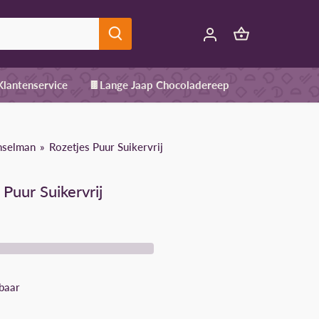
 Klantenservice
🍫Lange Jaap Chocoladereep
nselman
Rozetjes Puur Suikervrij
 Puur Suikervrij
baar