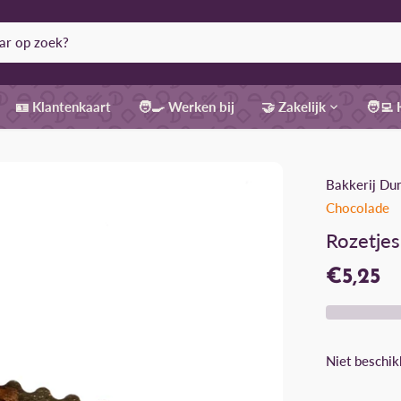
🪪 Klantenkaart
🧑‍🍳 Werken bij
🤝 Zakelijk
🧑‍💻
Bakkerij Du
Chocolade
Rozetjes
€5,25
Niet beschik