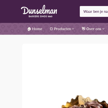
Meteen
naar
de
content
🏠 Home
🍞 Producten
👋 Over ons