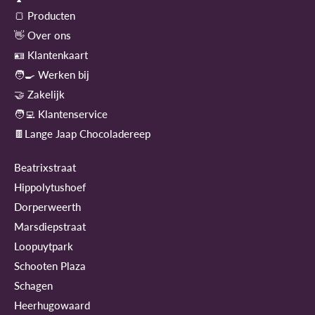
🍞 Producten
👋 Over ons
🪪 Klantenkaart
🧑‍🍳 Werken bij
🤝 Zakelijk
🧑‍💻 Klantenservice
🍫Lange Jaap Chocoladereep
Beatrixstraat
Hippolytushoef
Dorperweerth
Marsdiepstraat
Loopuytpark
Schooten Plaza
Schagen
Heerhugowaard