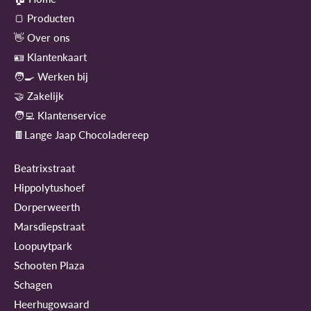
🍞 Producten
👋 Over ons
🪪 Klantenkaart
🧑‍🍳 Werken bij
🤝 Zakelijk
🧑‍💻 Klantenservice
🍫Lange Jaap Chocoladereep
Beatrixstraat
Hippolytushoef
Dorperweerth
Marsdiepstraat
Loopuytpark
Schooten Plaza
Schagen
Heerhugowaard