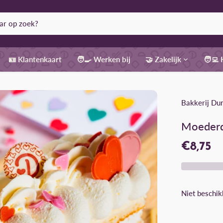
🪪 Klantenkaart
🧑‍🍳 Werken bij
🤝 Zakelijk
🧑‍💻
Bakkerij Du
Moederda
€8,75
Niet beschik