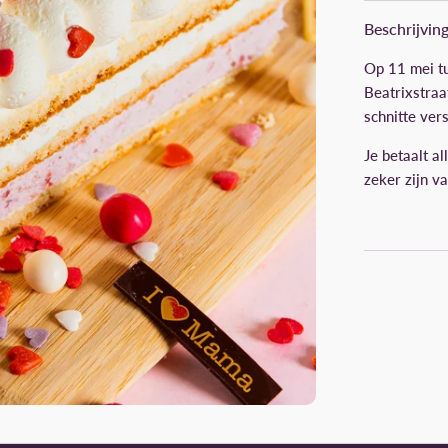
Beschrijvin
Op 11 mei tu
Beatrixstra
schnitte ve
Je betaalt al
zeker zijn v