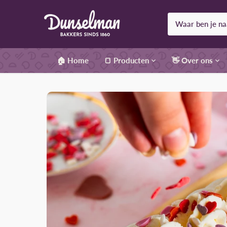
Meteen
naar
de
content
🏠 Home
🍞 Producten
👋 Over ons