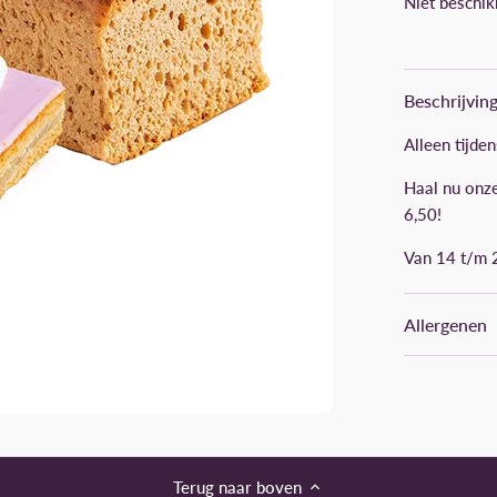
Niet beschik
Beschrijvin
Alleen tijde
Haal nu onz
6,50!
Van 14 t/m 2
Allergenen
Terug naar boven