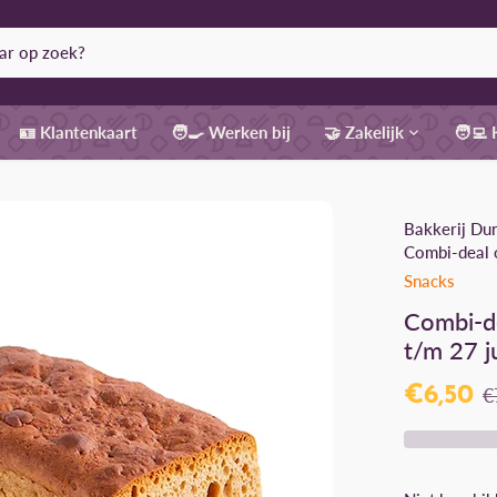
🪪 Klantenkaart
🧑‍🍳 Werken bij
🤝 Zakelijk
🧑‍💻
Bakkerij Du
Combi-deal o
Snacks
Combi-de
t/m 27 ju
€6,50
€