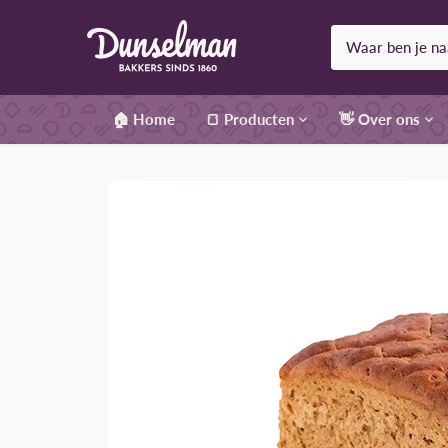
Meteen
naar
de
content
🏠 Home
🍞 Producten
👋 Over ons