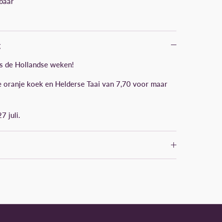
baar
g
ns de Hollandse weken!
e oranje koek en Helderse Taai van 7,70 voor maar
7 juli.