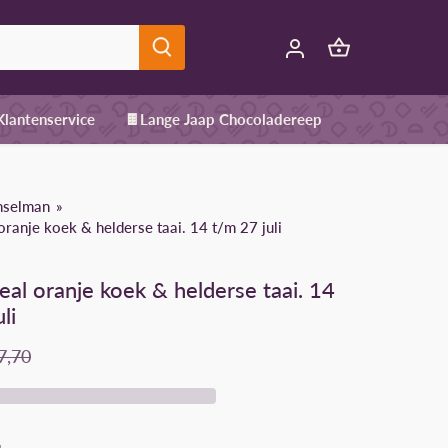
 Klantenservice
🍫Lange Jaap Chocoladereep
nselman
ranje koek & helderse taai. 14 t/m 27 juli
al oranje koek & helderse taai. 14
li
7,70