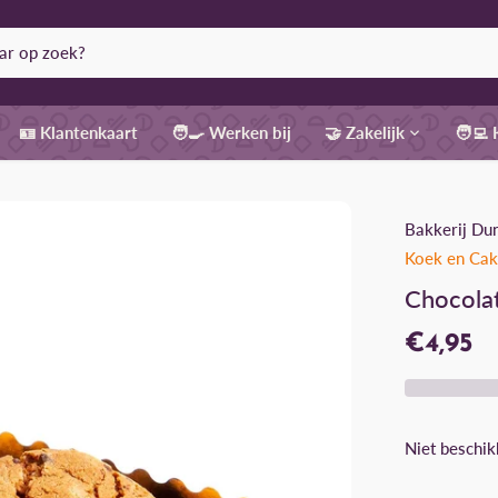
🪪 Klantenkaart
🧑‍🍳 Werken bij
🤝 Zakelijk
🧑‍💻
Bakkerij Du
Koek en Ca
Chocola
€4,95
Niet beschik