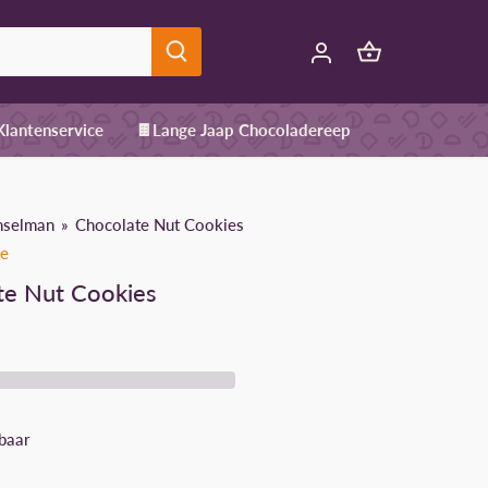
 Klantenservice
🍫Lange Jaap Chocoladereep
nselman
Chocolate Nut Cookies
ke
te Nut Cookies
baar