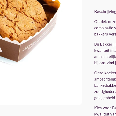
Beschrijvin
Ontdek onze 
combinatie 
bakkers vers
Bij Bakkerij
kwaliteit in
ambachtelijk
bij ons vind
Onze koeken 
ambachtelij
banketbakker
zoetigheden.
gelegenheid.
Kies voor Ba
kwaliteit va