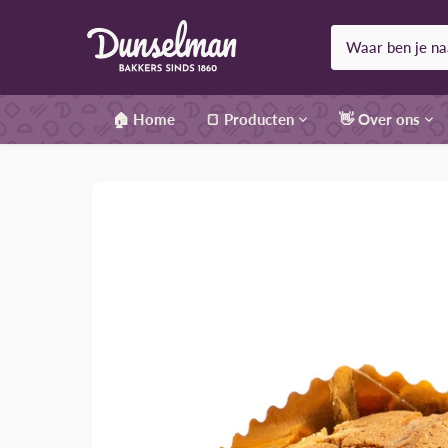
Meteen
naar
de
content
🏠 Home
🍞 Producten
👋 Over ons