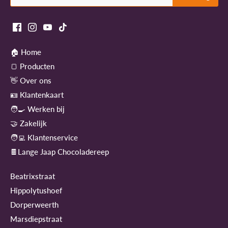
🏠 Home
🍞 Producten
👋 Over ons
🪪 Klantenkaart
🧑‍🍳 Werken bij
🤝 Zakelijk
🧑‍💻 Klantenservice
🍫Lange Jaap Chocoladereep
Beatrixstraat
Hippolytushoef
Dorperweerth
Marsdiepstraat