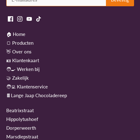
🏠 Home
🍞 Producten
👋 Over ons
🪪 Klantenkaart
🧑‍🍳 Werken bij
🤝 Zakelijk
🧑‍💻 Klantenservice
🍫Lange Jaap Chocoladereep
Beatrixstraat
Hippolytushoef
Dorperweerth
Marsdiepstraat