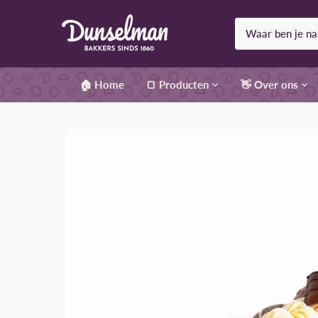
Meteen
naar
de
content
🏠 Home
🍞 Producten
👋 Over ons