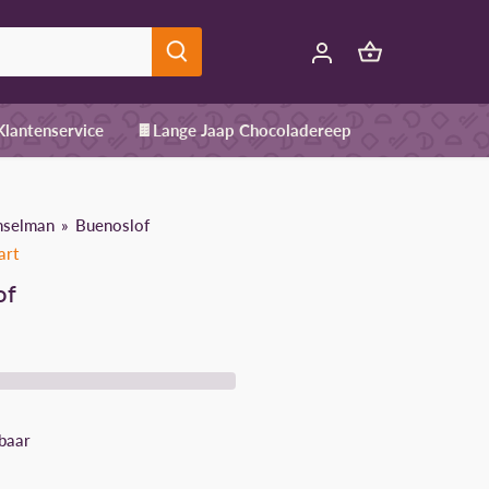
 Klantenservice
🍫Lange Jaap Chocoladereep
nselman
Buenoslof
art
of
baar