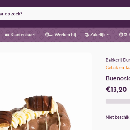
🪪 Klantenkaart
🧑‍🍳 Werken bij
🤝 Zakelijk
🧑‍💻
Bakkerij Du
Gebak en Ta
Buenosl
€13,20
Niet beschik