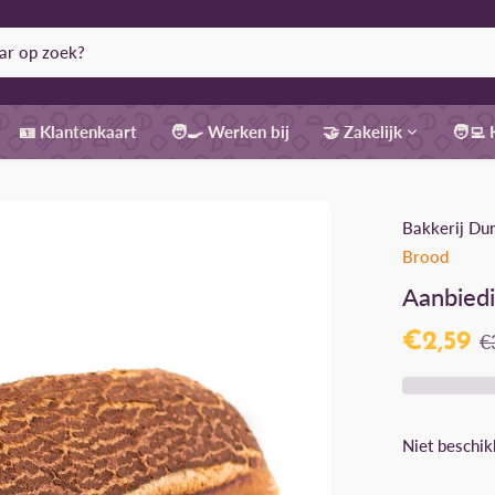
🪪 Klantenkaart
🧑‍🍳 Werken bij
🤝 Zakelijk
🧑‍💻
Bakkerij Du
Brood
Aanbiedi
€2,59
€
Niet beschik