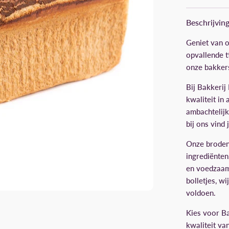
Beschrijvin
Geniet van o
opvallende t
onze bakkers
Bij Bakkerij
kwaliteit in
ambachtelijk
bij ons vind
Onze broden
ingrediënten
en voedzaam 
bolletjes, w
voldoen.
Kies voor Ba
kwaliteit va