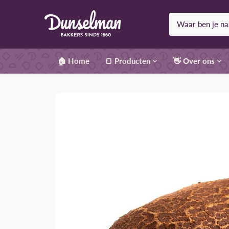
Meteen
naar
de
content
🏠 Home
🍞 Producten
👋 Over ons