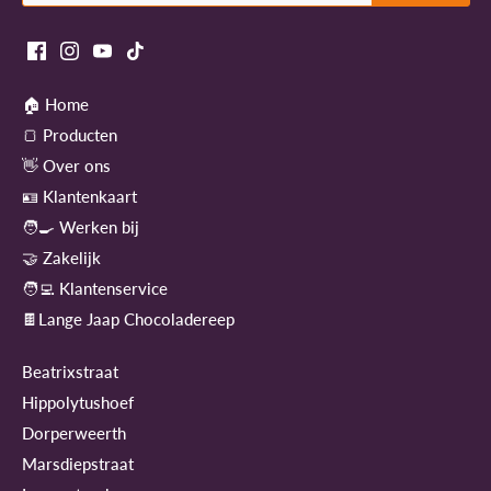
🏠 Home
🍞 Producten
👋 Over ons
🪪 Klantenkaart
🧑‍🍳 Werken bij
🤝 Zakelijk
🧑‍💻 Klantenservice
🍫Lange Jaap Chocoladereep
Beatrixstraat
Hippolytushoef
Dorperweerth
Marsdiepstraat