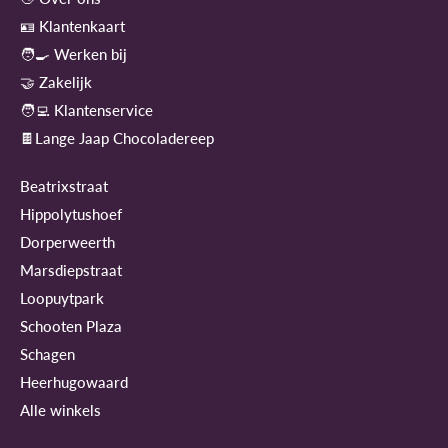
🪪 Klantenkaart
🧑‍🍳 Werken bij
🤝 Zakelijk
🧑‍💻 Klantenservice
🍫Lange Jaap Chocoladereep
Beatrixstraat
Hippolytushoef
Dorperweerth
Marsdiepstraat
Loopuytpark
Schooten Plaza
Schagen
Heerhugowaard
Alle winkels