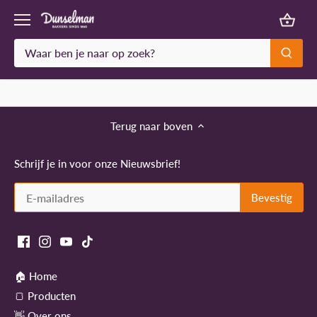
Meteen
naar
de
content
Terug naar boven
Schrijf je in voor onze Nieuwsbrief!
🏠 Home
🍞 Producten
👋 Over ons