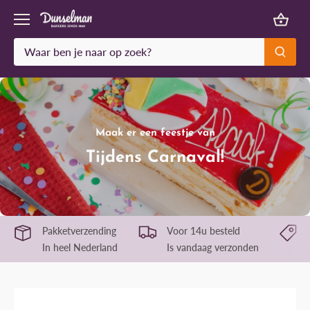
Meteen
naar
de
content
Maak er een feestje van
Tijdens Carnaval!
Pakketverzending
Voor 14u besteld
In heel Nederland
Is vandaag verzonden