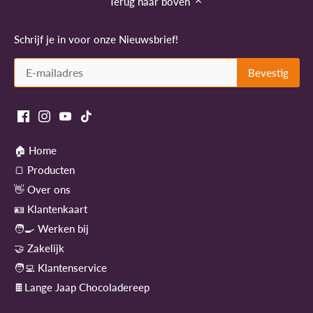
Terug naar boven
Schrijf je in voor onze Nieuwsbrief!
🏠 Home
🍞 Producten
👋 Over ons
🪪 Klantenkaart
🧑‍🍳 Werken bij
🤝 Zakelijk
🧑‍💻 Klantenservice
🍫Lange Jaap Chocoladereep