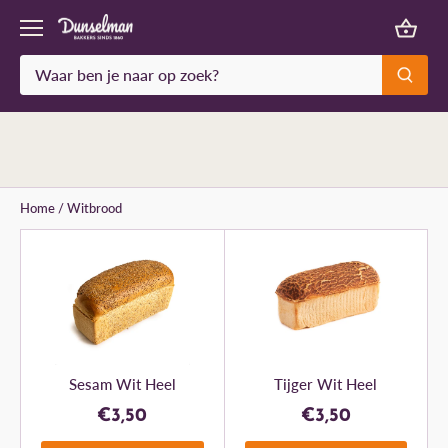
Meteen
naar
de
content
Home
/
Witbrood
Sesam Wit Heel
Tijger Wit Heel
€3,50
€3,50