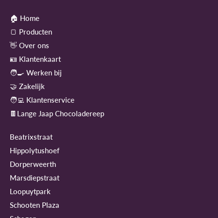
🏠 Home
🍞 Producten
👋 Over ons
🪪 Klantenkaart
🧑‍🍳 Werken bij
🤝 Zakelijk
🧑‍💻 Klantenservice
🍫Lange Jaap Chocoladereep
Beatrixstraat
Hippolytushoef
Dorperweerth
Marsdiepstraat
Loopuytpark
Schooten Plaza