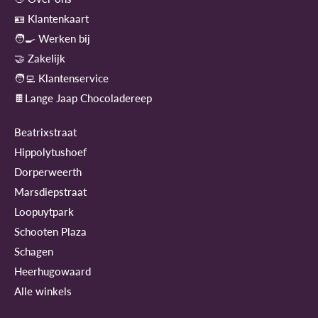
🪪 Klantenkaart
🧑‍🍳 Werken bij
🤝 Zakelijk
🧑‍💻 Klantenservice
🍫Lange Jaap Chocoladereep
Beatrixstraat
Hippolytushoef
Dorperweerth
Marsdiepstraat
Loopuytpark
Schooten Plaza
Schagen
Heerhugowaard
Alle winkels