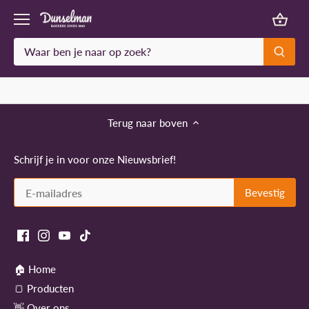
Meteen
naar
de
content
Terug naar boven
Schrijf je in voor onze Nieuwsbrief!
🏠 Home
🍞 Producten
👋 Over ons